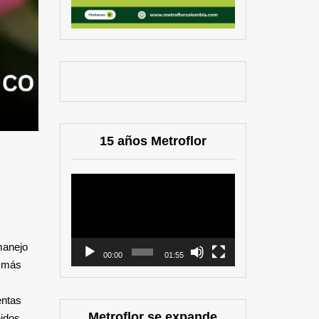
15 años Metroflor
Reproductor
de
vídeo
manejo
00:00
01:55
s más
entas
Metroflor se expande
nidos