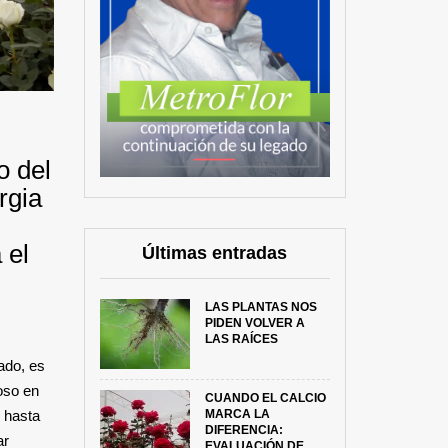
o del
rgia
 el
Últimas entradas
LAS PLANTAS NOS
PIDEN VOLVER A
LAS RAÍCES
ado, es
loso en
CUANDO EL CALCIO
MARCA LA
 hasta
DIFERENCIA:
ar
EVALUACIÓN DE