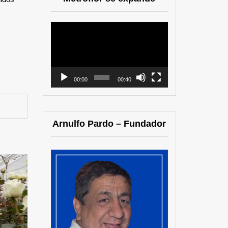
Reproductor
de
vídeo
00:00
00:40
Arnulfo Pardo – Fundador