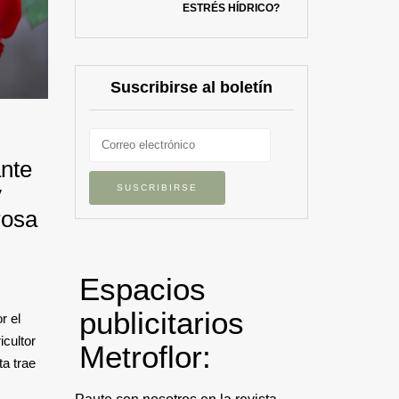
ESTRÉS HÍDRICO?
Suscribirse al boletín
ante
y
rosa
Espacios
publicitarios
r el
icultor
Metroflor:
ta trae