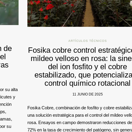
ARTÍCULOS TÉCNICOS
n de
Fosika cobre control estratégic
el
mildeo velloso en rosa: la sine
ras
del ion fosfito y el cobre
estabilizado, que potencializa
control químico rotacional
or su alta
11 JUNIO DE 2025
licutes y
ención
Fosika Cobre, combinación de fosfito y cobre estabiliz
ips,
una solución estratégica para el control del mildeo vel
camas,
rosa. Ensayos en campo demostraron reducciones de
por su
72% en la tasa de crecimiento del patógeno, sin gener