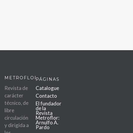
METROFLOR
PÁGINAS
Revista de
Catalogue
carácter
Contacto
técnico, de
El fundador
de la
libre
Revista
circulación
Metroflor:
Arnulfo A.
y dirigida a
Pardo
los