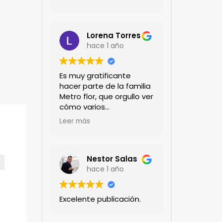
Lorena Torres
hace 1 año
Es muy gratificante
hacer parte de la familia
Metro flor, que orgullo ver
cómo varios
profesionales hombres y
Leer más
mujeres aportan a la
ciencia desde sus
experiencias humanas y
técnicas. Gracias por
Nestor Salas
mantenernos al día.mil
hace 1 año
GRACIAS
Excelente publicación.