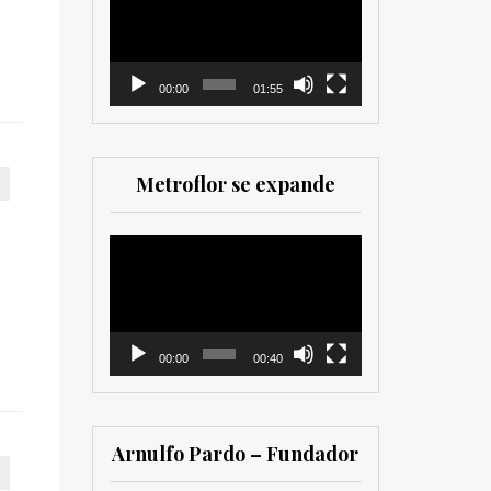
de
comercializadores. Muy
vídeo
recomendada para los
que trabajan en el sector
00:00
01:55
Metroflor se expande
Reproductor
de
vídeo
00:00
00:40
Arnulfo Pardo – Fundador