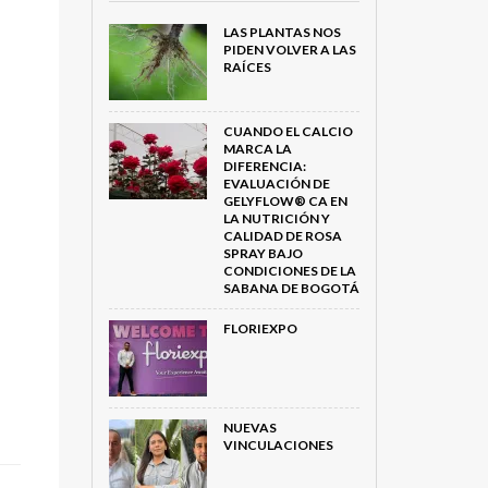
LAS PLANTAS NOS
PIDEN VOLVER A LAS
RAÍCES
CUANDO EL CALCIO
MARCA LA
DIFERENCIA:
EVALUACIÓN DE
GELYFLOW® CA EN
LA NUTRICIÓN Y
CALIDAD DE ROSA
SPRAY BAJO
CONDICIONES DE LA
SABANA DE BOGOTÁ
FLORIEXPO
NUEVAS
VINCULACIONES