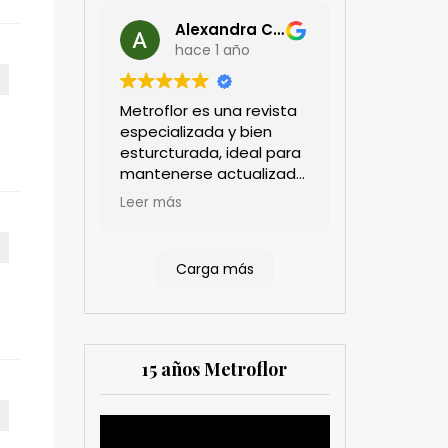
Alexandra Castillo
hace 1 año
Metroflor es una revista
especializada y bien
esturcturada, ideal para
mantenerse actualizado
en el sector floricultor.
Leer más
Aprecio los artículos
técnicos que aportan
información práctica y
Carga más
estratégica, las
entrevistas a líderes del
sector así como los
cubrimientos de los
eventos sociales de las
15 años Metroflor
compañías. Es una
herramienta valiosa
tanto para productores
Reproductor
como para