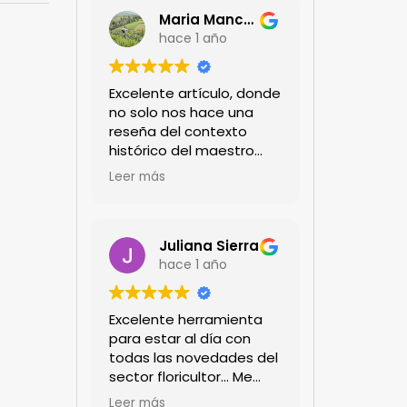
Maria Mancera
hace 1 año
Excelente artículo, donde
no solo nos hace una
reseña del contexto
histórico del maestro
jardinero japonés si no
Leer más
de sus aportes a las
propuestas paisajistas
en la ciudad!
Felicitaciones!!
Juliana Sierra
hace 1 año
Excelente herramienta
para estar al día con
todas las novedades del
sector floricultor... Me
encanta!!!
Leer más