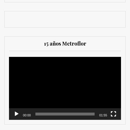
15 años Metroflor
Reproductor
de
vídeo
00:00
01:55