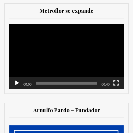
Metroflor se expande
Reproductor
de
vídeo
00:00
00:40
Arnulfo Pardo – Fundador