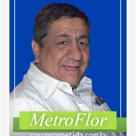
MetroChat