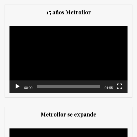
15 años Metroflor
Reproductor
de
vídeo
00:00
01:55
Metroflor se expande
Reproductor