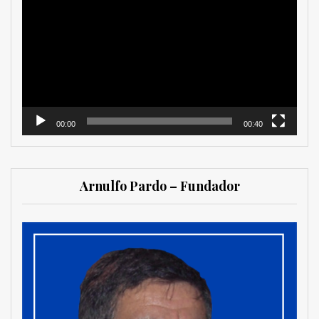
de
vídeo
00:00
00:40
Arnulfo Pardo – Fundador