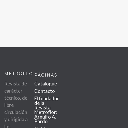
METROFLOR
PÁGINAS
Revista de
Catalogue
carácter
Contacto
técnico, de
El fundador
de la
libre
Revista
circulación
Metroflor:
Arnulfo A.
y dirigida a
Pardo
los