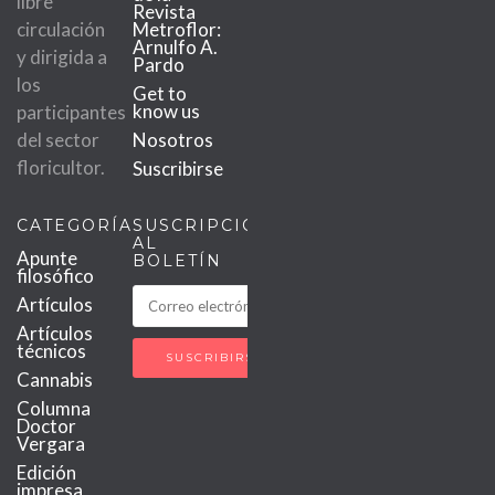
libre
Revista
circulación
Metroflor:
Arnulfo A.
y dirigida a
Pardo
los
Get to
know us
participantes
del sector
Nosotros
floricultor.
Suscribirse
CATEGORÍAS
SUSCRIPCIÓN
AL
Apunte
BOLETÍN
filosófico
Artículos
Artículos
técnicos
Cannabis
Columna
Doctor
Vergara
Edición
impresa