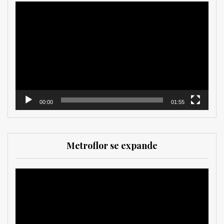
Reproductor
de
vídeo
00:00
01:55
Metroflor se expande
Reproductor
de
vídeo