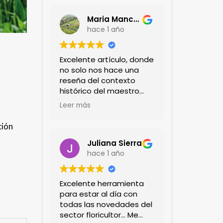
Maria Mancera
hace 1 año
Excelente artículo, donde
no solo nos hace una
reseña del contexto
histórico del maestro
jardinero japonés si no
Leer más
de sus aportes a las
propuestas paisajistas
ción
en la ciudad!
Felicitaciones!!
Juliana Sierra
hace 1 año
Excelente herramienta
para estar al día con
todas las novedades del
sector floricultor... Me