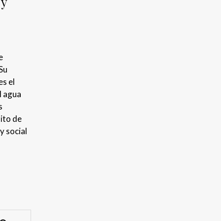
 y
e
 Su
es el
l agua
s
ito de
y social