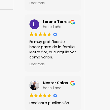
encanta!!!
Leer más
Lorena Torres
hace 1 año
Es muy gratificante
hacer parte de la familia
Metro flor, que orgullo ver
cómo varios
profesionales hombres y
Leer más
mujeres aportan a la
ciencia desde sus
experiencias humanas y
técnicas. Gracias por
Nestor Salas
mantenernos al día.mil
hace 1 año
GRACIAS
Excelente publicación.