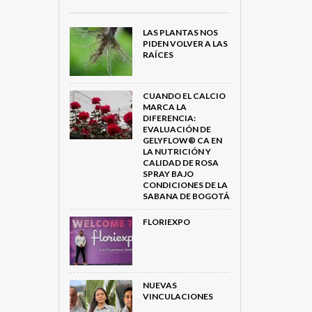
LAS PLANTAS NOS
PIDEN VOLVER A LAS
RAÍCES
CUANDO EL CALCIO
MARCA LA
DIFERENCIA:
EVALUACIÓN DE
GELYFLOW® CA EN
LA NUTRICIÓN Y
CALIDAD DE ROSA
SPRAY BAJO
CONDICIONES DE LA
SABANA DE BOGOTÁ
FLORIEXPO
NUEVAS
VINCULACIONES