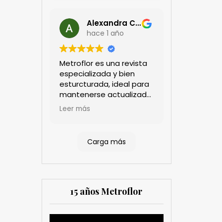
Alexandra Castillo
hace 1 año
Metroflor es una revista
especializada y bien
esturcturada, ideal para
mantenerse actualizado
en el sector floricultor.
Leer más
Aprecio los artículos
técnicos que aportan
información práctica y
Carga más
estratégica, las
entrevistas a líderes del
sector así como los
cubrimientos de los
eventos sociales de las
15 años Metroflor
compañías. Es una
herramienta valiosa
tanto para productores
Reproductor