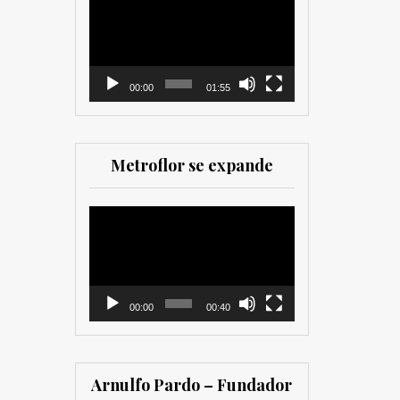
como para
de
comercializadores. Muy
vídeo
recomendada para los
que trabajan en el sector
00:00
01:55
Metroflor se expande
Reproductor
de
vídeo
00:00
00:40
Arnulfo Pardo – Fundador