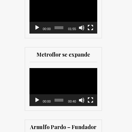
como para
de
comercializadores. Muy
vídeo
recomendada para los
que trabajan en el sector
00:00
01:55
Metroflor se expande
Reproductor
de
vídeo
00:00
00:40
Arnulfo Pardo – Fundador