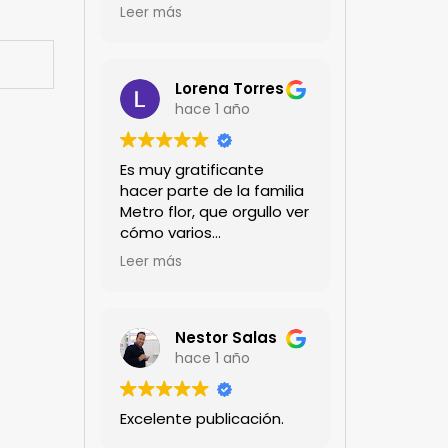
encanta!!!
Leer más
Lorena Torres
hace 1 año
Es muy gratificante
hacer parte de la familia
Metro flor, que orgullo ver
cómo varios
profesionales hombres y
Leer más
mujeres aportan a la
ciencia desde sus
experiencias humanas y
técnicas. Gracias por
Nestor Salas
mantenernos al día.mil
hace 1 año
GRACIAS
Excelente publicación.