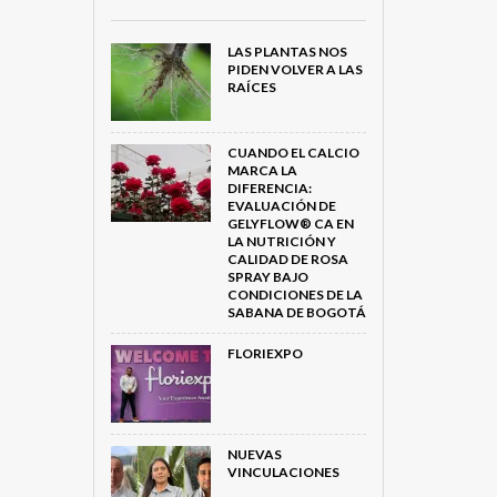
LAS PLANTAS NOS
PIDEN VOLVER A LAS
RAÍCES
CUANDO EL CALCIO
MARCA LA
DIFERENCIA:
EVALUACIÓN DE
GELYFLOW® CA EN
LA NUTRICIÓN Y
CALIDAD DE ROSA
SPRAY BAJO
CONDICIONES DE LA
SABANA DE BOGOTÁ
FLORIEXPO
NUEVAS
VINCULACIONES