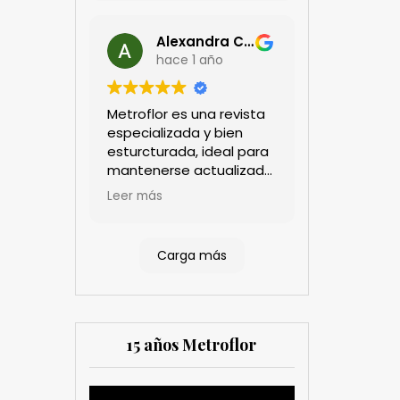
Alexandra Castillo
hace 1 año
Metroflor es una revista
especializada y bien
esturcturada, ideal para
mantenerse actualizado
en el sector floricultor.
Leer más
Aprecio los artículos
técnicos que aportan
información práctica y
Carga más
estratégica, las
entrevistas a líderes del
sector así como los
cubrimientos de los
eventos sociales de las
15 años Metroflor
compañías. Es una
herramienta valiosa
tanto para productores
Reproductor