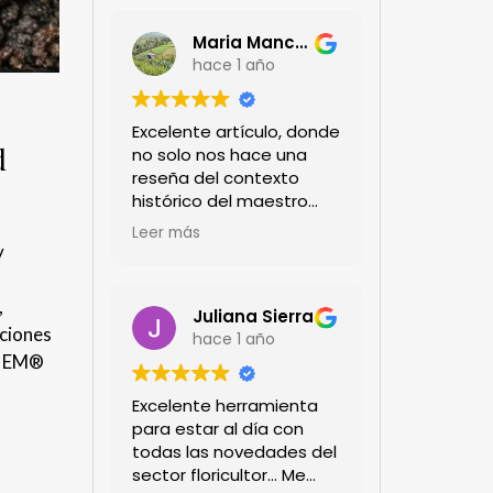
Maria Mancera
hace 1 año
Excelente artículo, donde
d
no solo nos hace una
reseña del contexto
histórico del maestro
jardinero japonés si no
Leer más
de sus aportes a las
y
propuestas paisajistas
en la ciudad!
,
Felicitaciones!!
Juliana Sierra
uciones
hace 1 año
es EM®
Excelente herramienta
para estar al día con
todas las novedades del
sector floricultor... Me