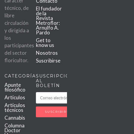
carácter
Contacto
técnico, de
El fundador
de la
libre
Revista
circulación
Metroflor:
Arnulfo A.
y dirigida a
Pardo
los
Get to
know us
participantes
del sector
Nosotros
floricultor.
Suscribirse
CATEGORÍAS
SUSCRIPCIÓN
AL
Apunte
BOLETÍN
filosófico
Artículos
Artículos
técnicos
Cannabis
Columna
Doctor