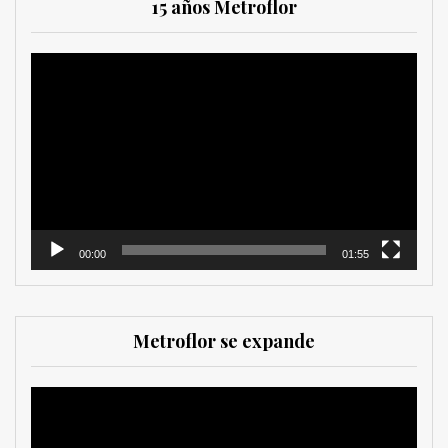
15 años Metroflor
Reproductor
de
vídeo
00:00
01:55
Metroflor se expande
Reproductor
de