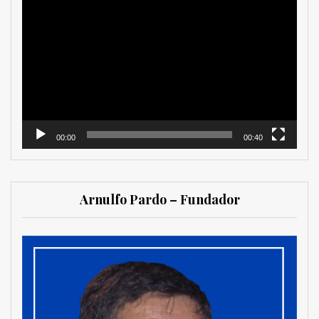
Reproductor
de
vídeo
00:00
00:40
Arnulfo Pardo – Fundador