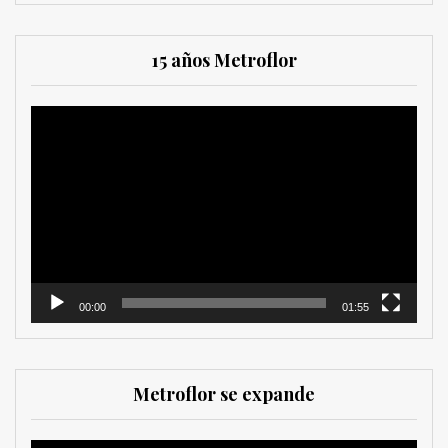
15 años Metroflor
Reproductor
de
vídeo
00:00
01:55
Metroflor se expande