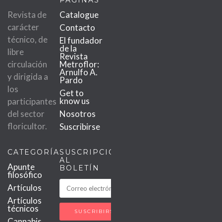
PÁGINAS
Revista de
Catalogue
carácter
Contacto
técnico, de
El fundador
de la
libre
Revista
circulación
Metroflor:
Arnulfo A.
y dirigida a
Pardo
los
Get to
know us
participantes
del sector
Nosotros
floricultor.
Suscribirse
CATEGORÍAS
SUSCRIPCIÓN
AL
Apunte
BOLETÍN
filosófico
Artículos
Artículos
técnicos
Cannabis