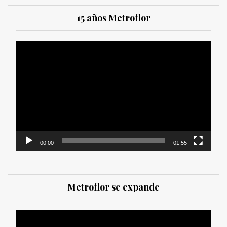
15 años Metroflor
Reproductor
de
vídeo
00:00
01:55
Metroflor se expande
Reproductor