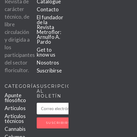
Revista de
Catalogue
carácter
Contacto
técnico, de
El fundador
de la
libre
Revista
circulación
Metroflor:
Arnulfo A.
y dirigida a
Pardo
los
Get to
know us
participantes
del sector
Nosotros
floricultor.
Suscribirse
CATEGORÍAS
SUSCRIPCIÓN
AL
Apunte
BOLETÍN
filosófico
Artículos
Artículos
técnicos
Cannabis
Columna