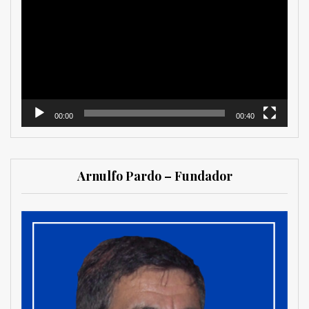
de
vídeo
00:00
00:40
Arnulfo Pardo – Fundador