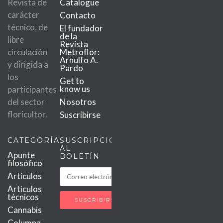
Revista de
Catalogue
carácter
Contacto
técnico, de
El fundador
de la
libre
Revista
circulación
Metroflor:
Arnulfo A.
y dirigida a
Pardo
los
Get to
know us
participantes
del sector
Nosotros
floricultor.
Suscribirse
CATEGORÍAS
SUSCRIPCIÓN
AL
Apunte
BOLETÍN
filosófico
Artículos
Artículos
técnicos
Cannabis
Columna