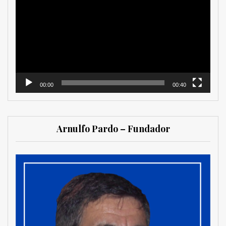
de
vídeo
00:00
00:40
Arnulfo Pardo – Fundador