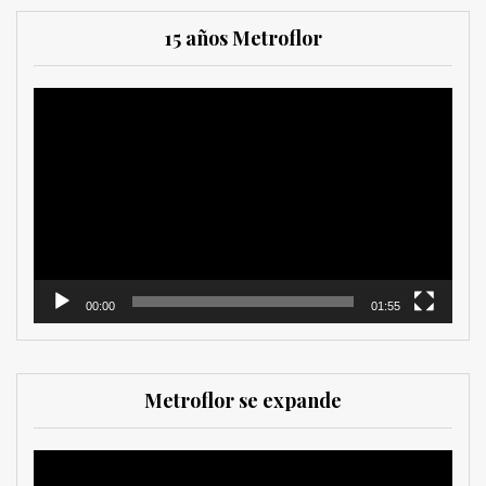
15 años Metroflor
Reproductor
de
vídeo
00:00
01:55
Metroflor se expande
Reproductor