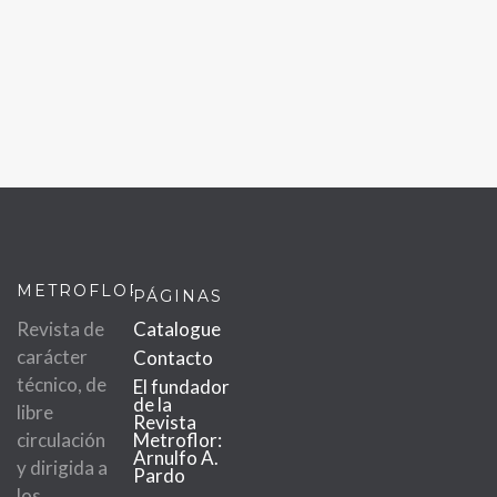
METROFLOR
PÁGINAS
Revista de
Catalogue
carácter
Contacto
técnico, de
El fundador
de la
libre
Revista
circulación
Metroflor:
Arnulfo A.
y dirigida a
Pardo
los