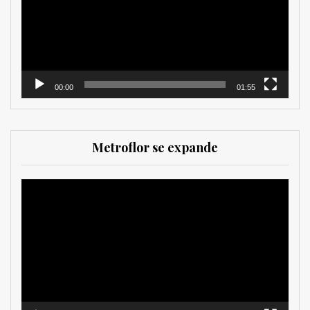
00:00
01:55
Metroflor se expande
Reproductor
de
vídeo