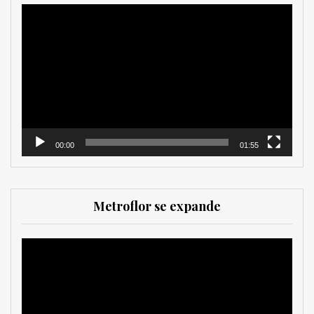
Reproductor
de
vídeo
00:00
01:55
Metroflor se expande
Reproductor
de
vídeo