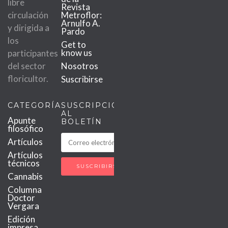
libre
Revista
circulación
Metroflor:
Arnulfo A.
y dirigida a
Pardo
los
Get to
know us
participantes
del sector
Nosotros
floricultor.
Suscribirse
CATEGORÍAS
SUSCRIPCIÓN
AL
Apunte
BOLETÍN
filosófico
Artículos
Artículos
técnicos
Cannabis
Columna
Doctor
Vergara
Edición
impresa