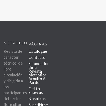
METROFLOR
PÁGINAS
Revista de
Catalogue
carácter
Contacto
técnico, de
El fundador
de la
libre
Revista
circulación
Metroflor:
Arnulfo A.
y dirigida a
Pardo
los
Get to
know us
participantes
del sector
Nosotros
floricultor.
Suscribirse