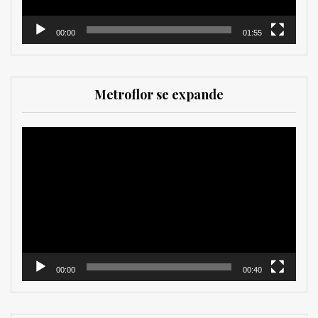
00:00
01:55
Metroflor se expande
Reproductor
de
vídeo
00:00
00:40