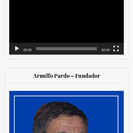
de
vídeo
00:00
00:40
Arnulfo Pardo – Fundador