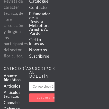
Revista de
Catalogue
carácter
Contacto
técnico, de
El fundador
de la
libre
Revista
circulación
Metroflor:
Arnulfo A.
y dirigida a
Pardo
los
Get to
know us
participantes
del sector
Nosotros
floricultor.
Suscribirse
CATEGORÍAS
SUSCRIPCIÓN
AL
Apunte
BOLETÍN
filosófico
Artículos
Artículos
técnicos
Cannabis
Columna