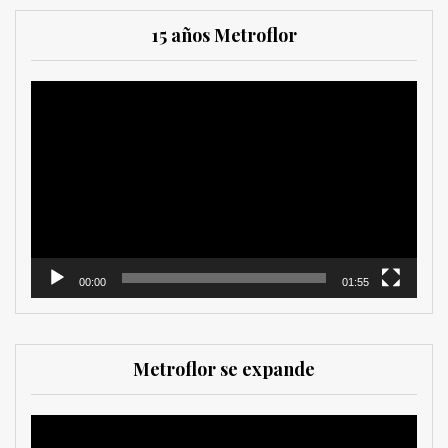
15 años Metroflor
Reproductor
de
vídeo
00:00
01:55
Metroflor se expande
Reproductor