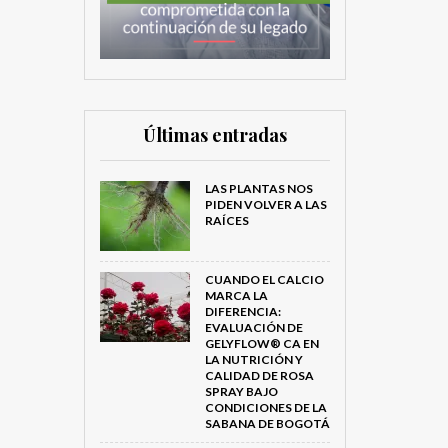
Últimas entradas
LAS PLANTAS NOS
PIDEN VOLVER A LAS
RAÍCES
CUANDO EL CALCIO
MARCA LA
DIFERENCIA:
EVALUACIÓN DE
GELYFLOW® CA EN
LA NUTRICIÓN Y
CALIDAD DE ROSA
SPRAY BAJO
CONDICIONES DE LA
SABANA DE BOGOTÁ