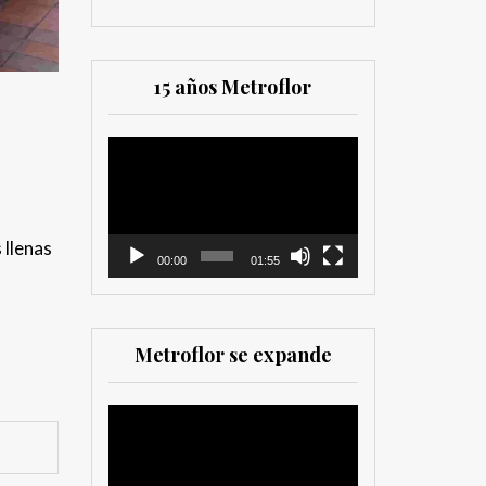
15 años Metroflor
Reproductor
de
vídeo
 llenas
00:00
01:55
Metroflor se expande
Reproductor
de
vídeo