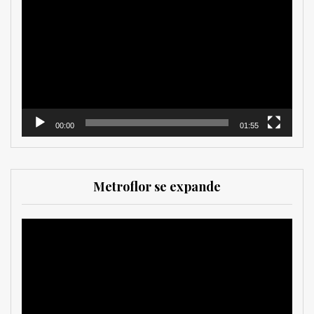
de
vídeo
00:00
01:55
Metroflor se expande
Reproductor
de
vídeo