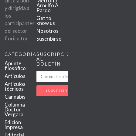
circulación
Metroflor:
Arnulfo A.
y dirigida a
Pardo
los
Get to
know us
participantes
del sector
Nosotros
floricultor.
Suscribirse
CATEGORÍAS
SUSCRIPCIÓN
AL
Apunte
BOLETÍN
filosófico
Artículos
Artículos
técnicos
Cannabis
Columna
Doctor
Vergara
Edición
impresa
Editorial