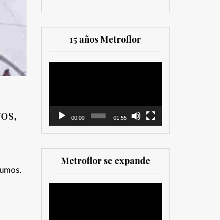
15 años Metroflor
Reproductor
de
vídeo
os,
00:00
01:55
Metroflor se expande
sumos.
Reproductor
de
vídeo