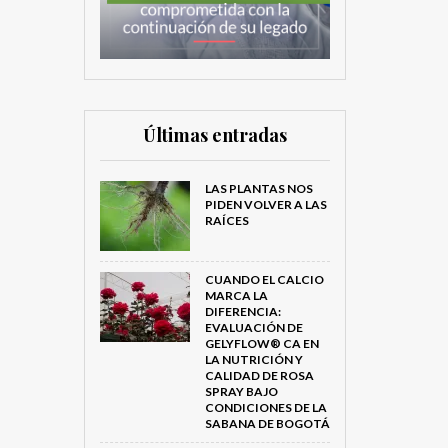
Últimas entradas
LAS PLANTAS NOS
PIDEN VOLVER A LAS
RAÍCES
CUANDO EL CALCIO
MARCA LA
DIFERENCIA:
EVALUACIÓN DE
GELYFLOW® CA EN
LA NUTRICIÓN Y
CALIDAD DE ROSA
SPRAY BAJO
CONDICIONES DE LA
SABANA DE BOGOTÁ