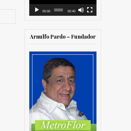
00:00
00:40
Arnulfo Pardo – Fundador