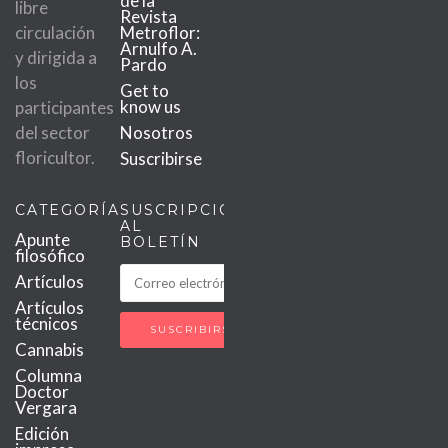
de la
libre
Revista
circulación
Metroflor:
Arnulfo A.
y dirigida a
Pardo
los
Get to
know us
participantes
del sector
Nosotros
floricultor.
Suscribirse
CATEGORÍAS
SUSCRIPCIÓN
AL
Apunte
BOLETÍN
filosófico
Artículos
Artículos
técnicos
Cannabis
Columna
Doctor
Vergara
Edición