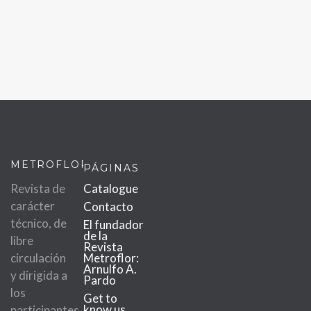
METROFLOR
PÁGINAS
Revista de
Catalogue
carácter
Contacto
técnico, de
El fundador
de la
libre
Revista
circulación
Metroflor:
Arnulfo A.
y dirigida a
Pardo
los
Get to
know us
participantes