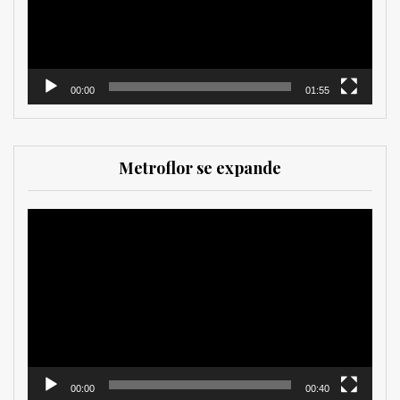
00:00
01:55
Metroflor se expande
Reproductor
de
vídeo
00:00
00:40