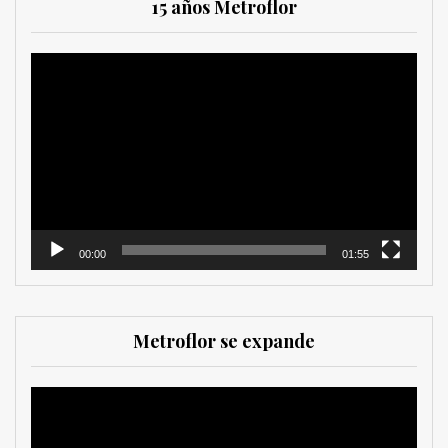
15 años Metroflor
Reproductor
de
vídeo
00:00
01:55
Metroflor se expande
Reproductor
de