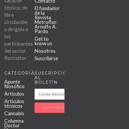
carácter
Contacto
técnico, de
El fundador
de la
libre
Revista
circulación
Metroflor:
Arnulfo A.
y dirigida a
Pardo
los
Get to
know us
participantes
del sector
Nosotros
floricultor.
Suscribirse
CATEGORÍAS
SUSCRIPCIÓN
AL
Apunte
BOLETÍN
filosófico
Artículos
Artículos
técnicos
Cannabis
Columna
Doctor