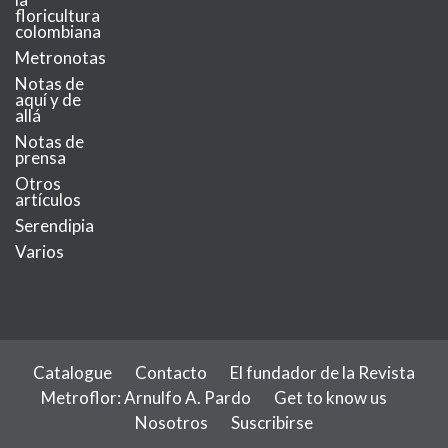
floricultura
colombiana
Metronotas
Notas de
aquí y de
allá
Notas de
prensa
Otros
artículos
Serendipia
Varios
Catalogue
Contacto
El fundador de la Revista
Metroflor: Arnulfo A. Pardo
Get to know us
Nosotros
Suscribirse