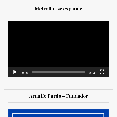
Metroflor se expande
Reproductor
de
vídeo
00:00
00:40
Arnulfo Pardo – Fundador