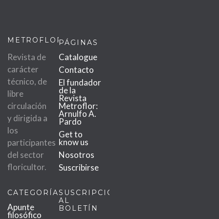
METROFLOR
PÁGINAS
Revista de
Catalogue
carácter
Contacto
técnico, de
El fundador
de la
libre
Revista
circulación
Metroflor:
Arnulfo A.
y dirigida a
Pardo
los
Get to
know us
participantes
del sector
Nosotros
floricultor.
Suscribirse
CATEGORÍAS
SUSCRIPCIÓN
AL
Apunte
BOLETÍN
filosófico