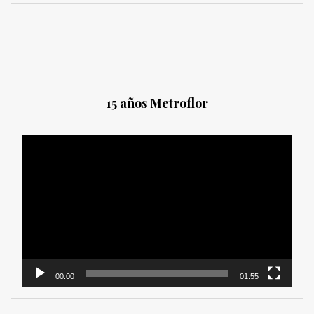
15 años Metroflor
Reproductor
de
vídeo
00:00
01:55