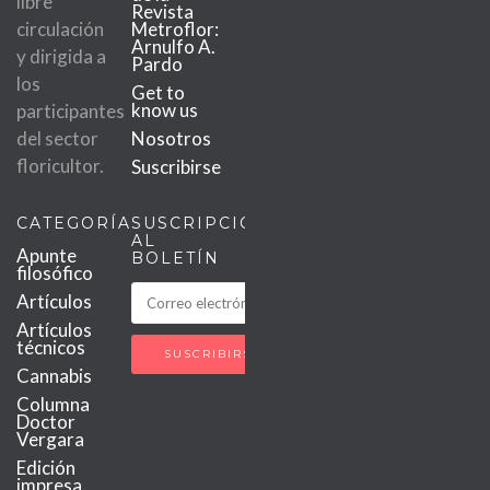
libre
Revista
circulación
Metroflor:
Arnulfo A.
y dirigida a
Pardo
los
Get to
know us
participantes
del sector
Nosotros
floricultor.
Suscribirse
CATEGORÍAS
SUSCRIPCIÓN
AL
Apunte
BOLETÍN
filosófico
Artículos
Artículos
técnicos
Cannabis
Columna
Doctor
Vergara
Edición
impresa