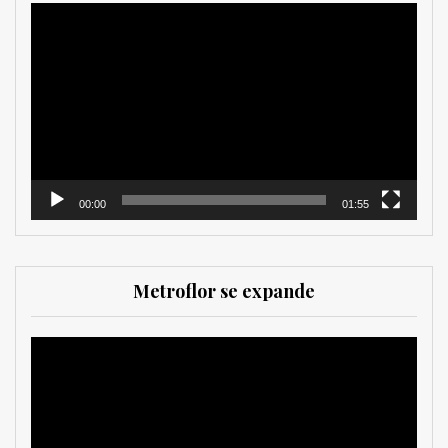
Reproductor
de
vídeo
00:00
01:55
Metroflor se expande
Reproductor
de
vídeo