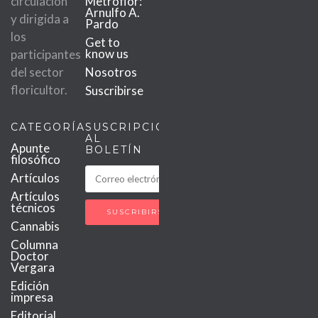
circulación
Metroflor:
Arnulfo A.
y dirigida a
Pardo
los
Get to
know us
participantes
del sector
Nosotros
floricultor.
Suscribirse
CATEGORÍAS
SUSCRIPCIÓN
AL
Apunte
BOLETÍN
filosófico
Artículos
Artículos
técnicos
Cannabis
Columna
Doctor
Vergara
Edición
impresa
Editorial