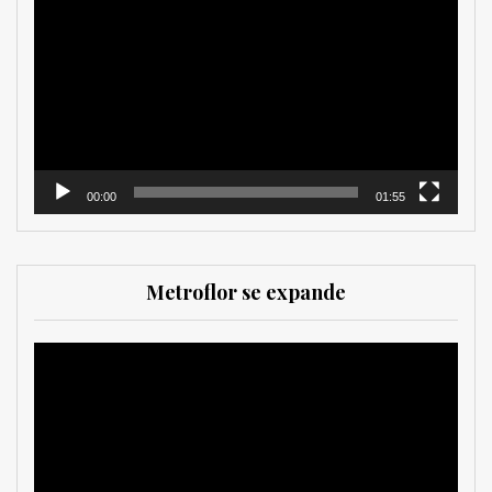
de
vídeo
00:00
01:55
Metroflor se expande
Reproductor
de
vídeo