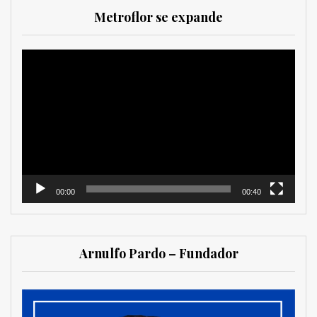
Metroflor se expande
Reproductor
de
vídeo
00:00
00:40
Arnulfo Pardo – Fundador