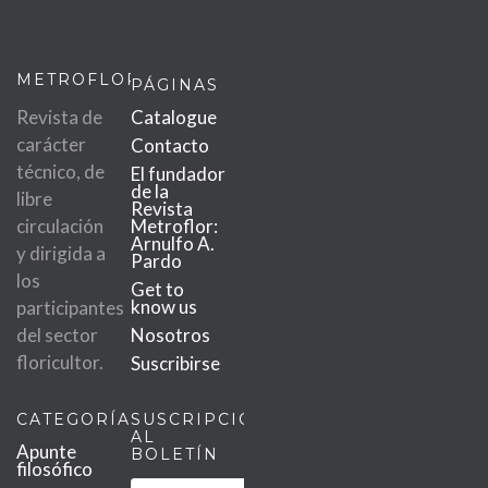
METROFLOR
PÁGINAS
Revista de
Catalogue
carácter
Contacto
técnico, de
El fundador
de la
libre
Revista
circulación
Metroflor:
Arnulfo A.
y dirigida a
Pardo
los
Get to
know us
participantes
del sector
Nosotros
floricultor.
Suscribirse
CATEGORÍAS
SUSCRIPCIÓN
AL
Apunte
BOLETÍN
filosófico