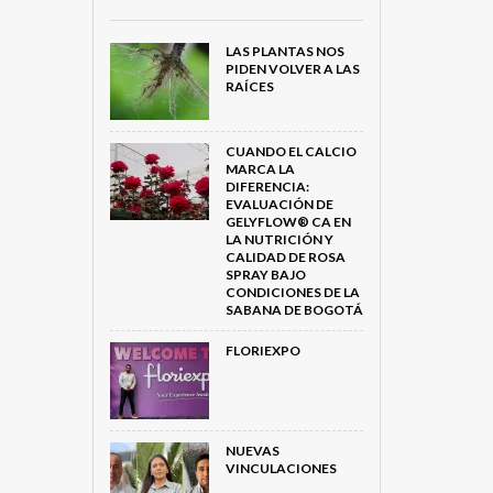
LAS PLANTAS NOS
PIDEN VOLVER A LAS
RAÍCES
CUANDO EL CALCIO
MARCA LA
DIFERENCIA:
EVALUACIÓN DE
GELYFLOW® CA EN
LA NUTRICIÓN Y
CALIDAD DE ROSA
SPRAY BAJO
CONDICIONES DE LA
SABANA DE BOGOTÁ
FLORIEXPO
NUEVAS
VINCULACIONES