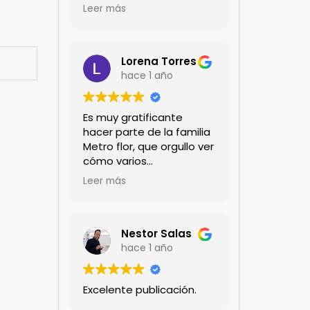
encanta!!!
Leer más
Lorena Torres
hace 1 año
Es muy gratificante
hacer parte de la familia
Metro flor, que orgullo ver
cómo varios
profesionales hombres y
Leer más
mujeres aportan a la
ciencia desde sus
experiencias humanas y
técnicas. Gracias por
Nestor Salas
mantenernos al día.mil
hace 1 año
GRACIAS
Excelente publicación.