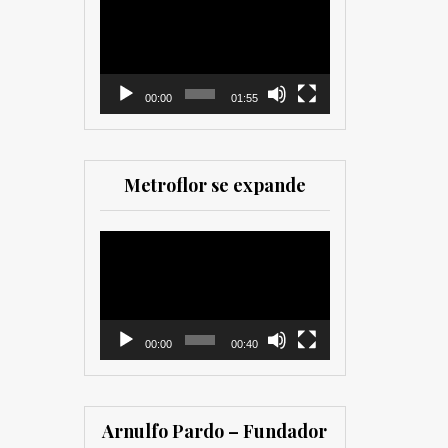
como para
de
comercializadores. Muy
vídeo
recomendada para los
que trabajan en el sector
00:00
01:55
Metroflor se expande
Reproductor
de
vídeo
00:00
00:40
Arnulfo Pardo – Fundador