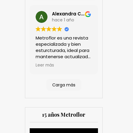
Alexandra Castillo
hace 1 año
Metroflor es una revista
especializada y bien
esturcturada, ideal para
mantenerse actualizado
en el sector floricultor.
Leer más
Aprecio los artículos
técnicos que aportan
información práctica y
Carga más
estratégica, las
entrevistas a líderes del
sector así como los
cubrimientos de los
eventos sociales de las
15 años Metroflor
compañías. Es una
herramienta valiosa
tanto para productores
Reproductor