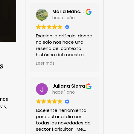
Maria Mancera
hace 1 año
Excelente artículo, donde
no solo nos hace una
reseña del contexto
histórico del maestro
jardinero japonés si no
s
Leer más
de sus aportes a las
propuestas paisajistas
en la ciudad!
Felicitaciones!!
Juliana Sierra
hace 1 año
onos
vas,
Excelente herramienta
para estar al día con
todas las novedades del
sector floricultor... Me