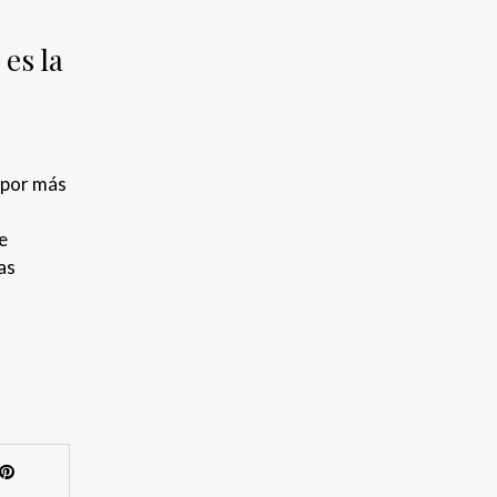
es la
 por más
e
as