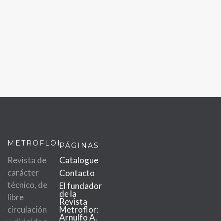
METROFLOR
PÁGINAS
Revista de
Catalogue
carácter
Contacto
técnico, de
El fundador
de la
libre
Revista
circulación
Metroflor:
Arnulfo A.