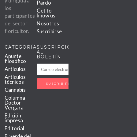
y dirigida a
Pardo
los
Get to
know us
participantes
del sector
Nosotros
floricultor.
Suscribirse
CATEGORÍAS
SUSCRIPCIÓN
AL
Apunte
BOLETÍN
filosófico
Artículos
Artículos
técnicos
Cannabis
Columna
Doctor
Vergara
Edición
impresa
Editorial
El verde del