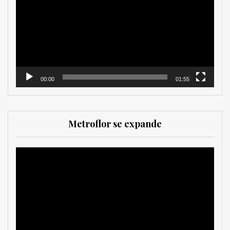
vídeo
00:00
01:55
Metroflor se expande
Reproductor
de
vídeo