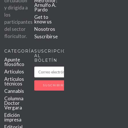
circulación
Metroflor:
Arnulfo A.
y dirigida a
Pardo
los
Get to
know us
participantes
del sector
Nosotros
floricultor.
Suscribirse
CATEGORÍAS
SUSCRIPCIÓN
AL
Apunte
BOLETÍN
filosófico
Artículos
Artículos
técnicos
Cannabis
Columna
Doctor
Vergara
Edición
impresa
Editorial