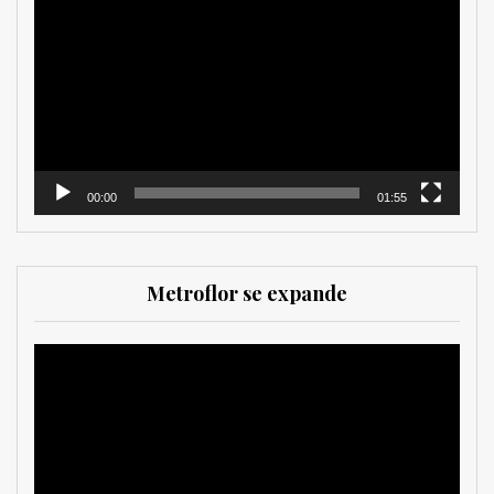
de
vídeo
00:00
01:55
Metroflor se expande
Reproductor
de
vídeo