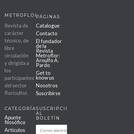
METROFLOR
PÁGINAS
Revista de
Catalogue
carácter
Contacto
técnico, de
El fundador
de la
libre
Revista
circulación
Metroflor:
Arnulfo A.
y dirigida a
Pardo
los
Get to
know us
participantes
del sector
Nosotros
floricultor.
Suscribirse
CATEGORÍAS
SUSCRIPCIÓN
AL
Apunte
BOLETÍN
filosófico
Artículos