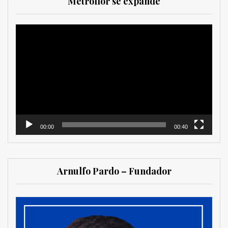
Metroflor se expande
Reproductor
de
vídeo
00:00
00:40
Arnulfo Pardo – Fundador