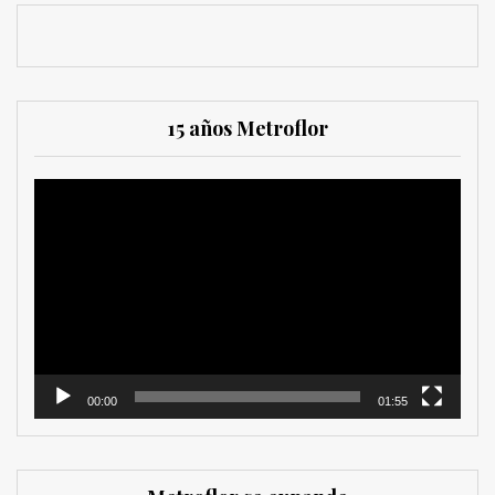
15 años Metroflor
Reproductor
de
vídeo
00:00
01:55