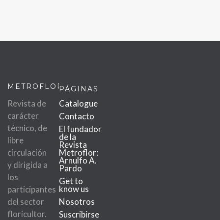
METROFLOR
PÁGINAS
Revista de
Catalogue
carácter
Contacto
técnico, de
El fundador
de la
libre
Revista
circulación
Metroflor:
Arnulfo A.
y dirigida a
Pardo
los
Get to
know us
participantes
del sector
Nosotros
floricultor.
Suscribirse