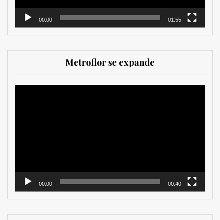
00:00
01:55
Metroflor se expande
Reproductor
de
vídeo
00:00
00:40