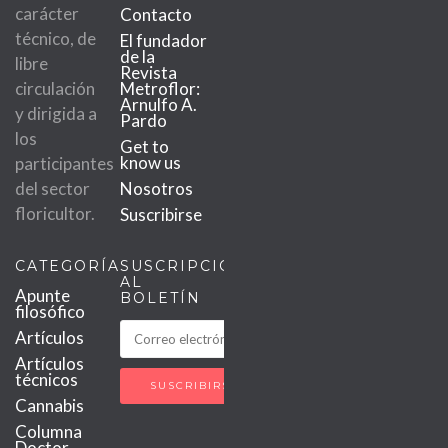
carácter
Contacto
técnico, de
El fundador
de la
libre
Revista
circulación
Metroflor:
Arnulfo A.
y dirigida a
Pardo
los
Get to
know us
participantes
del sector
Nosotros
floricultor.
Suscribirse
CATEGORÍAS
SUSCRIPCIÓN
AL
Apunte
BOLETÍN
filosófico
Artículos
Artículos
técnicos
Cannabis
Columna
Doctor