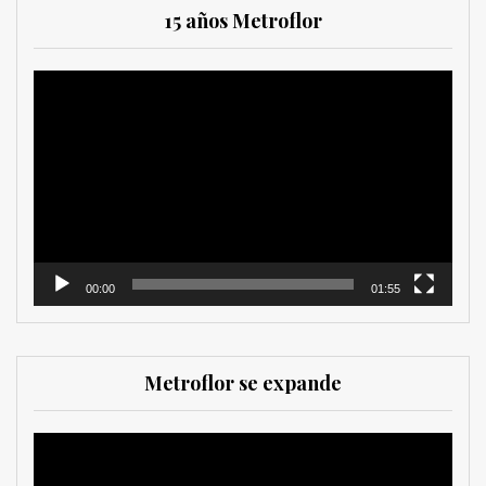
15 años Metroflor
Reproductor
de
vídeo
00:00
01:55
Metroflor se expande
Reproductor
de