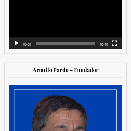
vídeo
00:00
00:40
Arnulfo Pardo – Fundador