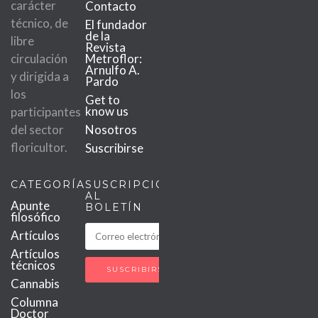
carácter
Contacto
técnico, de
El fundador
de la
libre
Revista
circulación
Metroflor:
Arnulfo A.
y dirigida a
Pardo
los
Get to
know us
participantes
del sector
Nosotros
floricultor.
Suscribirse
CATEGORÍAS
SUSCRIPCIÓN
AL
Apunte
BOLETÍN
filosófico
Artículos
Artículos
técnicos
Cannabis
Columna
Doctor