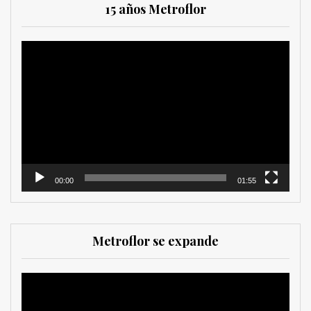
15 años Metroflor
Reproductor
de
vídeo
00:00
01:55
Metroflor se expande
Reproductor
de