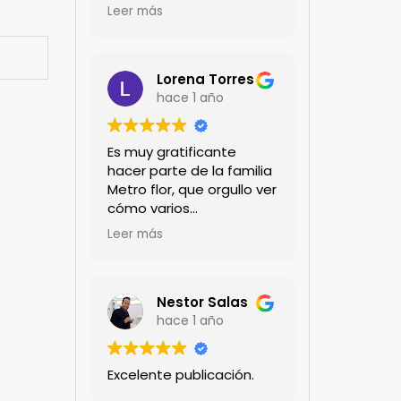
encanta!!!
Leer más
Lorena Torres
hace 1 año
Es muy gratificante
hacer parte de la familia
Metro flor, que orgullo ver
cómo varios
profesionales hombres y
Leer más
mujeres aportan a la
ciencia desde sus
experiencias humanas y
técnicas. Gracias por
Nestor Salas
mantenernos al día.mil
hace 1 año
GRACIAS
Excelente publicación.