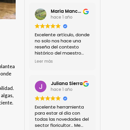
Maria Mancera
hace 1 año
Excelente artículo, donde
no solo nos hace una
reseña del contexto
histórico del maestro
jardinero japonés si no
Leer más
de sus aportes a las
plantea
propuestas paisajistas
 donde
en la ciudad!
Felicitaciones!!
Juliana Sierra
ilidad.
hace 1 año
 algas,
iente.
Excelente herramienta
para estar al día con
todas las novedades del
sector floricultor... Me