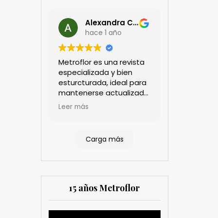
Alexandra Castillo
hace 1 año
Metroflor es una revista
especializada y bien
esturcturada, ideal para
mantenerse actualizado
en el sector floricultor.
Leer más
Aprecio los artículos
técnicos que aportan
información práctica y
Carga más
estratégica, las
entrevistas a líderes del
sector así como los
cubrimientos de los
eventos sociales de las
15 años Metroflor
compañías. Es una
herramienta valiosa
tanto para productores
Reproductor