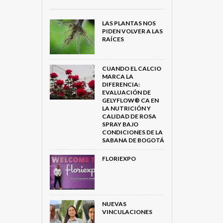
LAS PLANTAS NOS
PIDEN VOLVER A LAS
RAÍCES
CUANDO EL CALCIO
MARCA LA
DIFERENCIA:
EVALUACIÓN DE
GELYFLOW® CA EN
LA NUTRICIÓN Y
CALIDAD DE ROSA
SPRAY BAJO
CONDICIONES DE LA
SABANA DE BOGOTÁ
FLORIEXPO
NUEVAS
VINCULACIONES