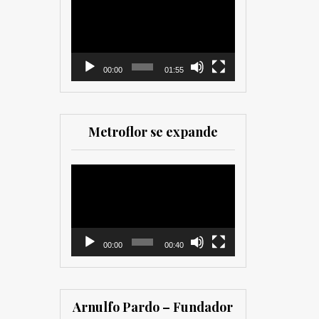
como para
de
comercializadores. Muy
vídeo
recomendada para los
que trabajan en el sector
00:00
01:55
Metroflor se expande
Reproductor
de
vídeo
00:00
00:40
Arnulfo Pardo – Fundador