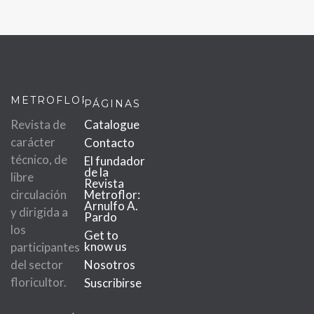
METROFLOR
PÁGINAS
Revista de
Catalogue
carácter
Contacto
técnico, de
El fundador
de la
libre
Revista
circulación
Metroflor:
Arnulfo A.
y dirigida a
Pardo
los
Get to
know us
participantes
del sector
Nosotros
floricultor.
Suscribirse