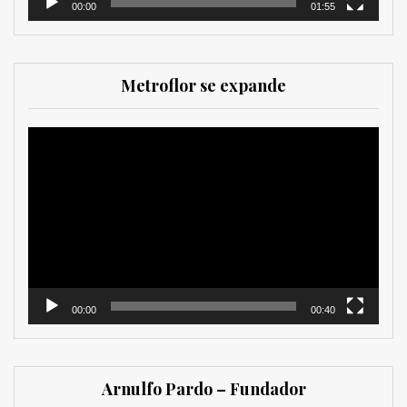
00:00
01:55
Metroflor se expande
Reproductor
de
vídeo
00:00
00:40
Arnulfo Pardo – Fundador