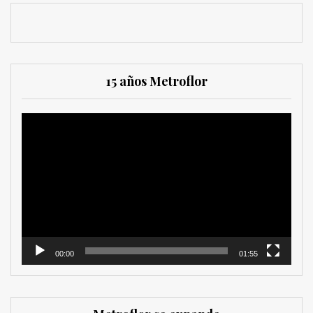
15 años Metroflor
Reproductor
de
vídeo
00:00
01:55