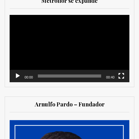
Metroflor se expande
Reproductor
de
vídeo
00:00
00:40
Arnulfo Pardo – Fundador