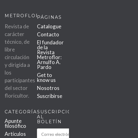
METROFLOR
PÁGINAS
Revista de
Catalogue
carácter
Contacto
técnico, de
El fundador
de la
libre
Revista
circulación
Metroflor:
Arnulfo A.
y dirigida a
Pardo
los
Get to
know us
participantes
del sector
Nosotros
floricultor.
Suscribirse
CATEGORÍAS
SUSCRIPCIÓN
AL
Apunte
BOLETÍN
filosófico
Artículos