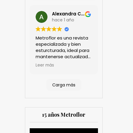
Alexandra Castillo
hace 1 año
Metroflor es una revista
especializada y bien
esturcturada, ideal para
mantenerse actualizado
en el sector floricultor.
Leer más
Aprecio los artículos
técnicos que aportan
información práctica y
Carga más
estratégica, las
entrevistas a líderes del
sector así como los
cubrimientos de los
eventos sociales de las
15 años Metroflor
compañías. Es una
herramienta valiosa
tanto para productores
Reproductor