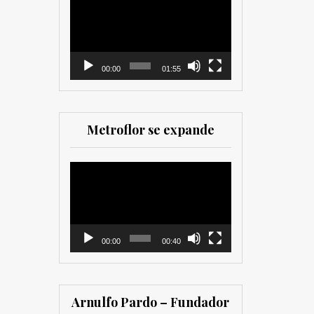
como para
de
comercializadores. Muy
vídeo
recomendada para los
que trabajan en el sector
00:00
01:55
Metroflor se expande
Reproductor
de
vídeo
00:00
00:40
Arnulfo Pardo – Fundador