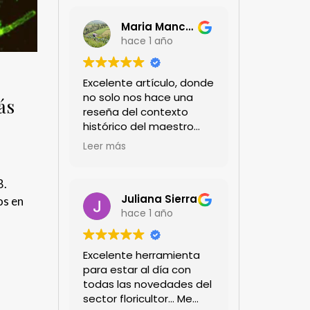
Maria Mancera
hace 1 año
Excelente artículo, donde
no solo nos hace una
ás
reseña del contexto
histórico del maestro
jardinero japonés si no
Leer más
de sus aportes a las
propuestas paisajistas
B.
en la ciudad!
Felicitaciones!!
Juliana Sierra
os en
hace 1 año
Excelente herramienta
para estar al día con
todas las novedades del
sector floricultor... Me