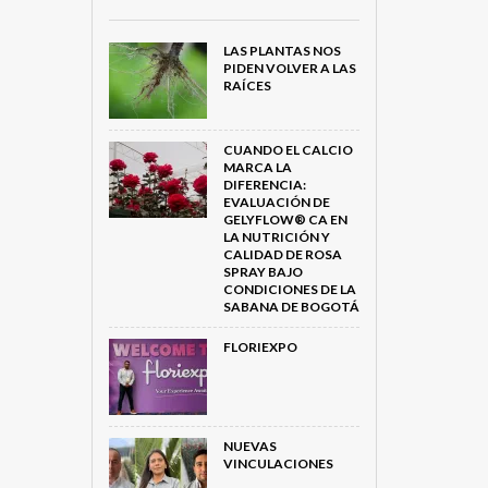
LAS PLANTAS NOS
PIDEN VOLVER A LAS
RAÍCES
CUANDO EL CALCIO
MARCA LA
DIFERENCIA:
EVALUACIÓN DE
GELYFLOW® CA EN
LA NUTRICIÓN Y
CALIDAD DE ROSA
SPRAY BAJO
CONDICIONES DE LA
SABANA DE BOGOTÁ
FLORIEXPO
NUEVAS
VINCULACIONES