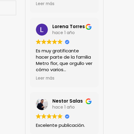
encanta!!!
Leer más
Lorena Torres
hace 1 año
Es muy gratificante
hacer parte de la familia
Metro flor, que orgullo ver
cómo varios
profesionales hombres y
Leer más
mujeres aportan a la
ciencia desde sus
experiencias humanas y
técnicas. Gracias por
Nestor Salas
mantenernos al día.mil
hace 1 año
GRACIAS
Excelente publicación.