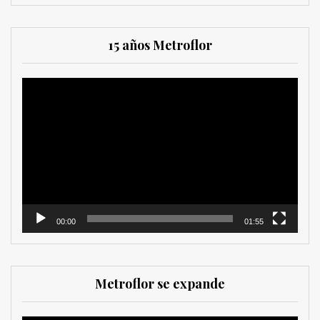
15 años Metroflor
Reproductor
de
vídeo
00:00
01:55
Metroflor se expande