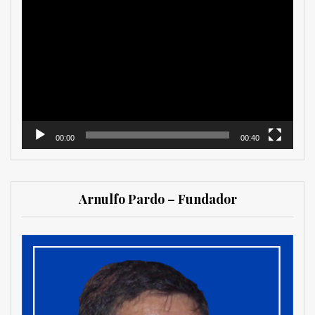
Reproductor
de
vídeo
00:00
00:40
Arnulfo Pardo – Fundador