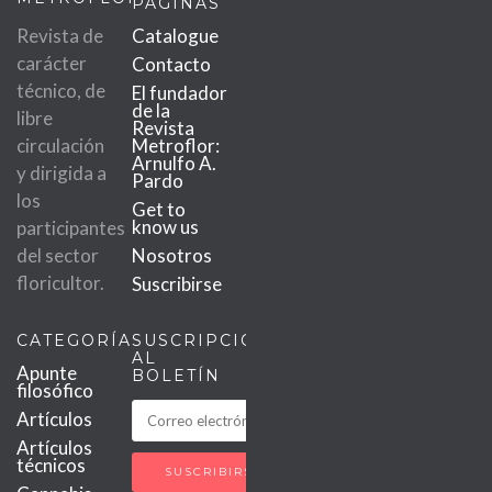
PÁGINAS
Revista de
Catalogue
carácter
Contacto
técnico, de
El fundador
de la
libre
Revista
circulación
Metroflor:
Arnulfo A.
y dirigida a
Pardo
los
Get to
know us
participantes
del sector
Nosotros
floricultor.
Suscribirse
CATEGORÍAS
SUSCRIPCIÓN
AL
Apunte
BOLETÍN
filosófico
Artículos
Artículos
técnicos