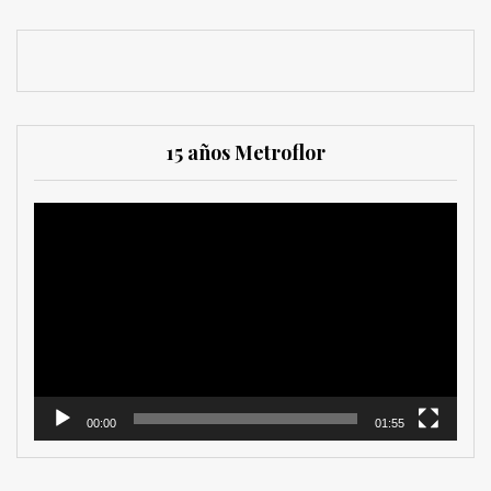
15 años Metroflor
Reproductor
de
vídeo
00:00
01:55