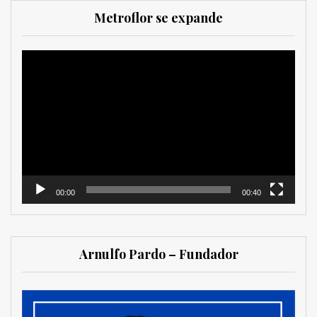
Metroflor se expande
Reproductor
de
vídeo
00:00
00:40
Arnulfo Pardo – Fundador