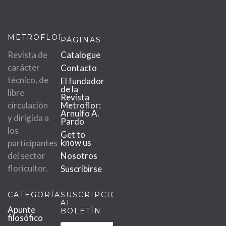
METROFLOR
PÁGINAS
Revista de
Catalogue
carácter
Contacto
técnico, de
El fundador
de la
libre
Revista
circulación
Metroflor:
Arnulfo A.
y dirigida a
Pardo
los
Get to
know us
participantes
del sector
Nosotros
floricultor.
Suscribirse
CATEGORÍAS
SUSCRIPCIÓN
AL
Apunte
BOLETÍN
filosófico