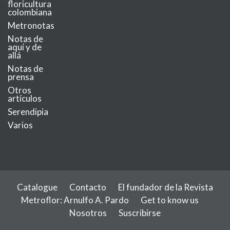
floricultura
colombiana
Metronotas
Notas de
aquí y de
allá
Notas de
prensa
Otros
artículos
Serendipia
Varios
Catalogue
Contacto
El fundador de la Revista
Metroflor: Arnulfo A. Pardo
Get to know us
Nosotros
Suscribirse