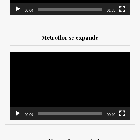
00:00
01:55
Metroflor se expande
Reproductor
de
vídeo
00:00
00:40