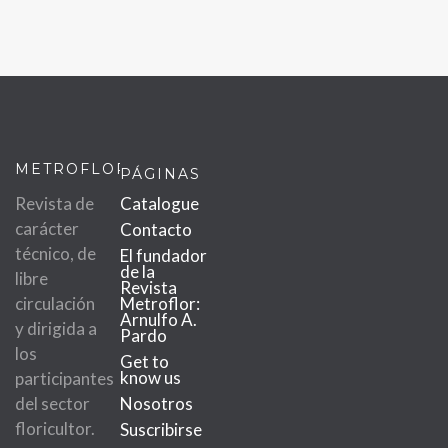
METROFLOR
PÁGINAS
Revista de
Catalogue
carácter
Contacto
técnico, de
El fundador
de la
libre
Revista
circulación
Metroflor:
Arnulfo A.
y dirigida a
Pardo
los
Get to
know us
participantes
del sector
Nosotros
floricultor.
Suscribirse