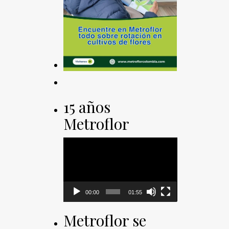
15 años
Metroflor
Reproductor
de
vídeo
00:00
01:55
Metroflor se