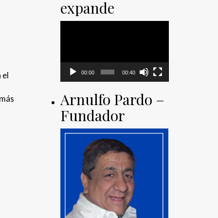
expande
Reproductor
de
vídeo
00:00
00:40
 el
Arnulfo Pardo –
emás
Fundador