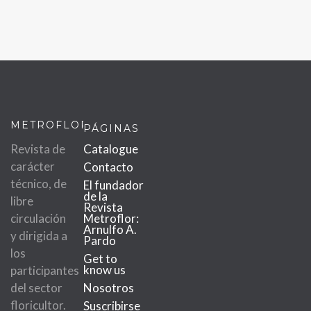
METROFLOR
PÁGINAS
Revista de
Catalogue
carácter
Contacto
técnico, de
El fundador
de la
libre
Revista
circulación
Metroflor:
Arnulfo A.
y dirigida a
Pardo
los
Get to
know us
participantes
del sector
Nosotros
floricultor.
Suscribirse