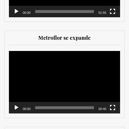
00:00
01:55
Metroflor se expande
Reproductor
de
vídeo
00:00
00:40