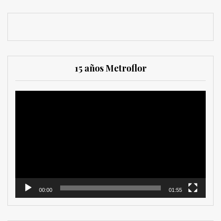
15 años Metroflor
Reproductor
de
vídeo
00:00
01:55