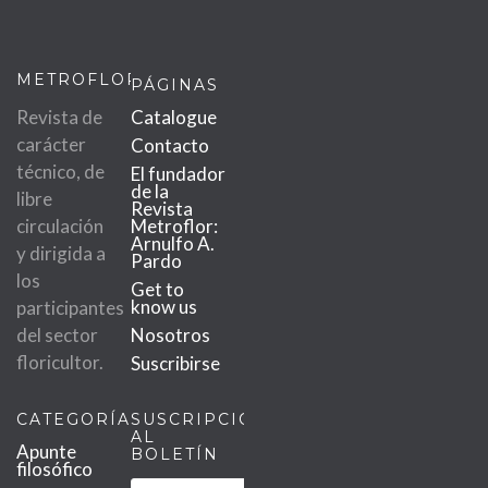
METROFLOR
PÁGINAS
Revista de
Catalogue
carácter
Contacto
técnico, de
El fundador
de la
libre
Revista
circulación
Metroflor:
Arnulfo A.
y dirigida a
Pardo
los
Get to
know us
participantes
del sector
Nosotros
floricultor.
Suscribirse
CATEGORÍAS
SUSCRIPCIÓN
AL
Apunte
BOLETÍN
filosófico