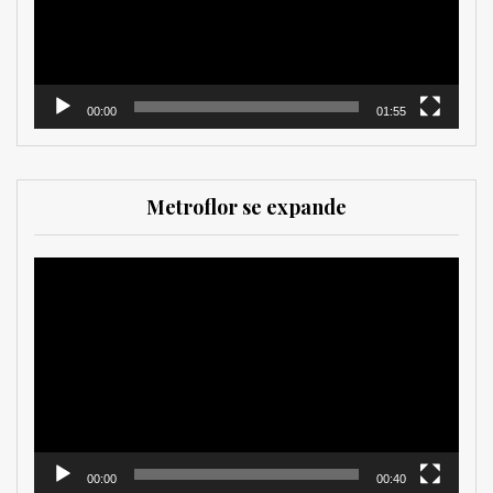
00:00
01:55
Metroflor se expande
Reproductor
de
vídeo
00:00
00:40