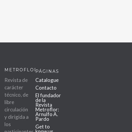
METROFLOR
PÁGINAS
Revista de
Catalogue
carácter
Contacto
técnico, de
El fundador
de la
libre
Revista
circulación
Metroflor:
Arnulfo A.
y dirigida a
Pardo
los
Get to
know us
participantes