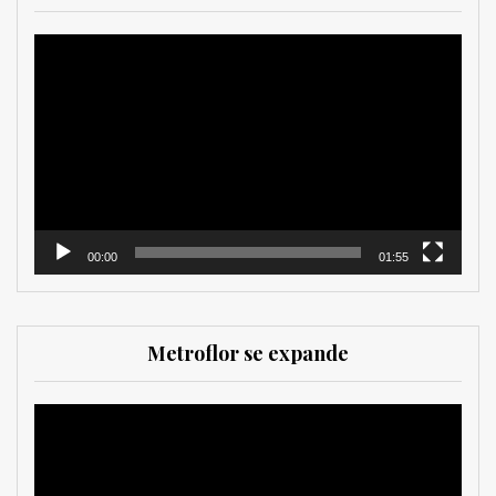
Reproductor
de
vídeo
00:00
01:55
Metroflor se expande
Reproductor
de
vídeo