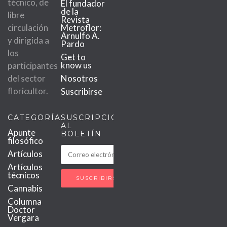
técnico, de
El fundador
de la
libre
Revista
circulación
Metroflor:
Arnulfo A.
y dirigida a
Pardo
los
Get to
know us
participantes
del sector
Nosotros
floricultor.
Suscribirse
CATEGORÍAS
SUSCRIPCIÓN
AL
Apunte
BOLETÍN
filosófico
Artículos
Artículos
técnicos
Cannabis
Columna
Doctor
Vergara