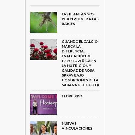
LAS PLANTAS NOS
PIDEN VOLVER A LAS
RAÍCES
CUANDO EL CALCIO
MARCA LA
DIFERENCIA:
EVALUACIÓN DE
GELYFLOW® CA EN
LA NUTRICIÓN Y
CALIDAD DE ROSA
SPRAY BAJO
CONDICIONES DE LA
SABANA DE BOGOTÁ
FLORIEXPO
NUEVAS
VINCULACIONES