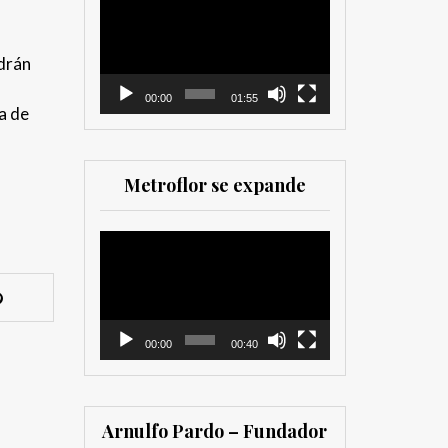
como para
de
comercializadores. Muy
vídeo
recomendada para los
drán
que trabajan en el sector
00:00
01:55
a de
Metroflor se expande
Reproductor
de
vídeo
00:00
00:40
Arnulfo Pardo – Fundador