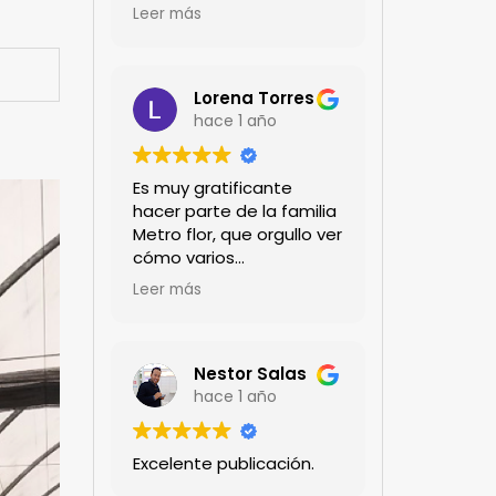
encanta!!!
Leer más
Lorena Torres
hace 1 año
Es muy gratificante
hacer parte de la familia
Metro flor, que orgullo ver
cómo varios
profesionales hombres y
Leer más
mujeres aportan a la
ciencia desde sus
experiencias humanas y
técnicas. Gracias por
Nestor Salas
mantenernos al día.mil
hace 1 año
GRACIAS
Excelente publicación.