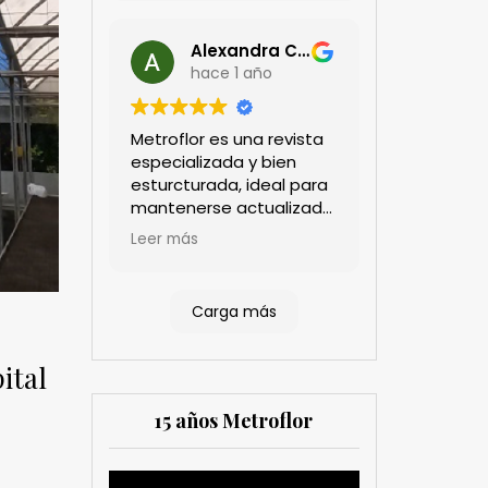
Alexandra Castillo
hace 1 año
Metroflor es una revista
especializada y bien
esturcturada, ideal para
mantenerse actualizado
en el sector floricultor.
Leer más
Aprecio los artículos
técnicos que aportan
información práctica y
Carga más
estratégica, las
entrevistas a líderes del
sector así como los
ital
cubrimientos de los
eventos sociales de las
15 años Metroflor
compañías. Es una
herramienta valiosa
tanto para productores
Reproductor