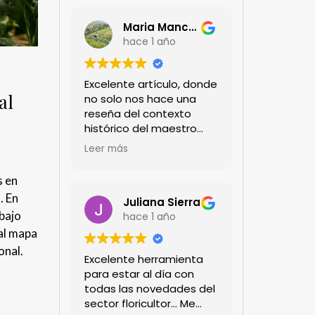
Maria Mancera
hace 1 año
Excelente artículo, donde
al
no solo nos hace una
reseña del contexto
histórico del maestro
jardinero japonés si no
Leer más
de sus aportes a las
propuestas paisajistas
s en
en la ciudad!
. En
Felicitaciones!!
Juliana Sierra
abajo
hace 1 año
 al mapa
onal.
Excelente herramienta
para estar al día con
todas las novedades del
sector floricultor... Me