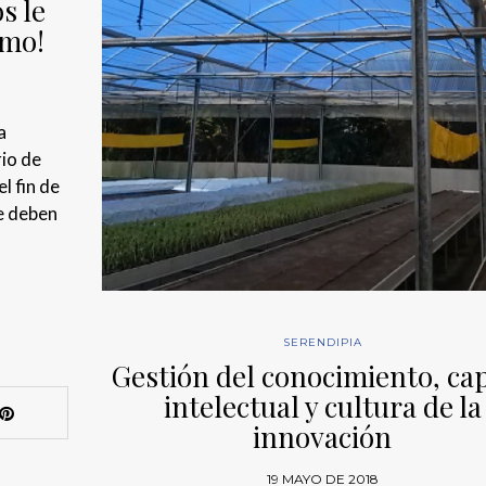
s le
ómo!
a
rio de
l fin de
ue deben
SERENDIPIA
Gestión del conocimiento, cap
intelectual y cultura de la
innovación
19 MAYO DE 2018