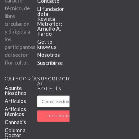
carácter
Contacto
técnico, de
El fundador
de la
libre
Revista
circulación
Metroflor:
Arnulfo A.
y dirigida a
Pardo
los
Get to
know us
participantes
del sector
Nosotros
floricultor.
Suscribirse
CATEGORÍAS
SUSCRIPCIÓN
AL
Apunte
BOLETÍN
filosófico
Artículos
Artículos
técnicos
Cannabis
Columna
Doctor