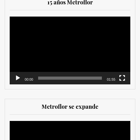
15 años Metroflor
Reproductor
de
vídeo
00:00
01:55
Metroflor se expande
Reproductor
de