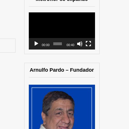
Reproductor
de
vídeo
00:00
00:40
Arnulfo Pardo – Fundador