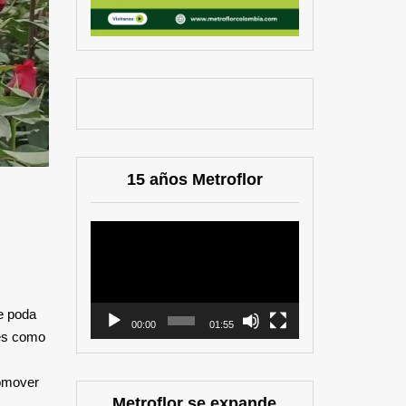
15 años Metroflor
Reproductor
de
vídeo
e poda
00:00
01:55
nes como
romover
Metroflor se expande