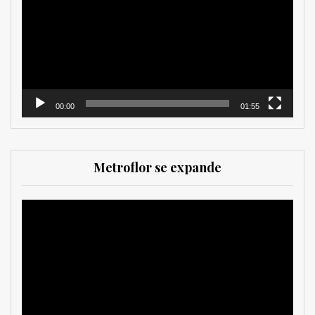
vídeo
00:00
01:55
Metroflor se expande
Reproductor
de
vídeo