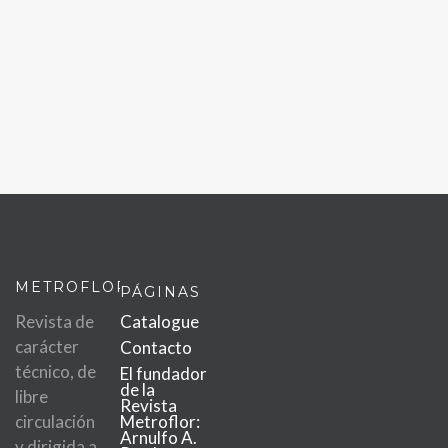
METROFLOR
PÁGINAS
Revista de
Catalogue
carácter
Contacto
técnico, de
El fundador
de la
libre
Revista
circulación
Metroflor:
Arnulfo A.
y dirigida a